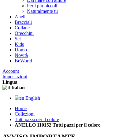
Dal mare con amore
Per i più piccoli
Naturalmente tu
Anelli
Bracciali
Collane
Orecchini
Set
Kids
Uomo
Novità
BeWorld
Account
Impostazioni
Lingua
Italian
English
Home
Collezioni
Tutti pazzi per il colore
ANELLO 110152 Tutti pazzi per il colore
AVVISO IMPORTANTE