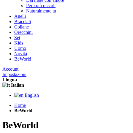
Dal mare con amore
Per i più piccoli
Naturalmente tu
Anelli
Bracciali
Collane
Orecchini
Set
Kids
Uomo
Novità
BeWorld
Account
Impostazioni
Lingua
Italian
English
Home
BeWorld
BeWorld