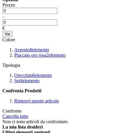
Prezzo
–
€
Vai
Colore
Argento
8
elemento
Placcato oro rosa
2
elemento
Tipologia
Orecchini
6
elemento
Set
4
elemento
Confronta Prodotti
Rimuovi questo articolo
Confronta
Cancella tutto
Non ci sono articoli da confrontare.
La mia lista desideri
Ultimi elementi aggiunti