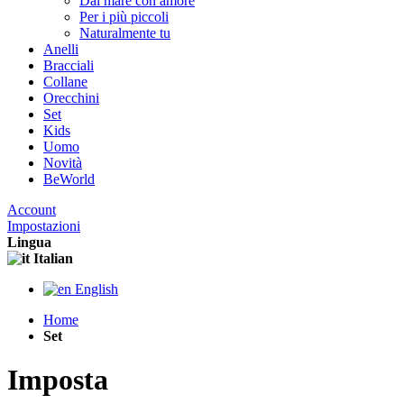
Dal mare con amore
Per i più piccoli
Naturalmente tu
Anelli
Bracciali
Collane
Orecchini
Set
Kids
Uomo
Novità
BeWorld
Account
Impostazioni
Lingua
Italian
English
Home
Set
Imposta