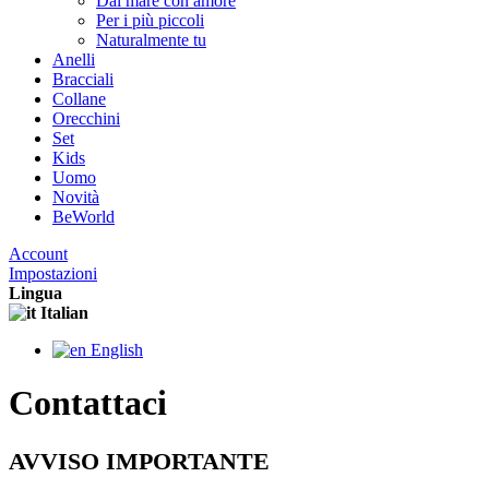
Dal mare con amore
Per i più piccoli
Naturalmente tu
Anelli
Bracciali
Collane
Orecchini
Set
Kids
Uomo
Novità
BeWorld
Account
Impostazioni
Lingua
Italian
English
Contattaci
AVVISO IMPORTANTE