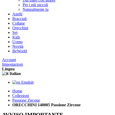
Dal mare con amore
Per i più piccoli
Naturalmente tu
Anelli
Bracciali
Collane
Orecchini
Set
Kids
Uomo
Novità
BeWorld
Account
Impostazioni
Lingua
Italian
English
Home
Collezioni
Passione Zircone
ORECCHINI 140005 Passione Zircone
AVVISO IMPORTANTE