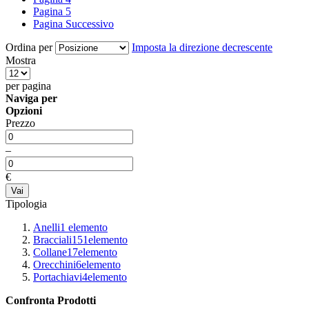
Pagina
5
Pagina
Successivo
Ordina per
Imposta la direzione decrescente
Mostra
per pagina
Naviga per
Opzioni
Prezzo
–
€
Vai
Tipologia
Anelli
1
elemento
Bracciali
151
elemento
Collane
17
elemento
Orecchini
6
elemento
Portachiavi
4
elemento
Confronta Prodotti