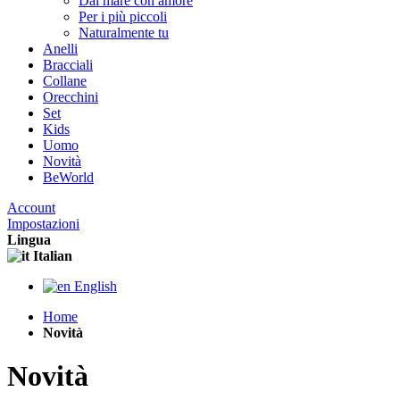
Dal mare con amore
Per i più piccoli
Naturalmente tu
Anelli
Bracciali
Collane
Orecchini
Set
Kids
Uomo
Novità
BeWorld
Account
Impostazioni
Lingua
Italian
English
Home
Novità
Novità