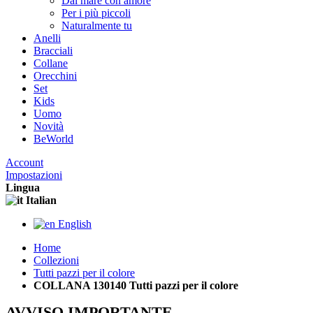
Dal mare con amore
Per i più piccoli
Naturalmente tu
Anelli
Bracciali
Collane
Orecchini
Set
Kids
Uomo
Novità
BeWorld
Account
Impostazioni
Lingua
Italian
English
Home
Collezioni
Tutti pazzi per il colore
COLLANA 130140 Tutti pazzi per il colore
AVVISO IMPORTANTE