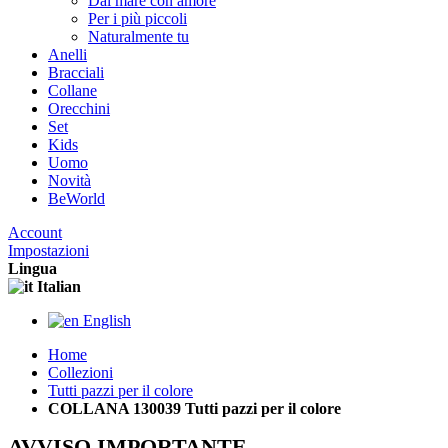
Dal mare con amore
Per i più piccoli
Naturalmente tu
Anelli
Bracciali
Collane
Orecchini
Set
Kids
Uomo
Novità
BeWorld
Account
Impostazioni
Lingua
Italian
English
Home
Collezioni
Tutti pazzi per il colore
COLLANA 130039 Tutti pazzi per il colore
AVVISO IMPORTANTE