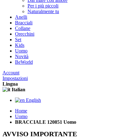
Dal mare con amore
Per i più piccoli
Naturalmente tu
Anelli
Bracciali
Collane
Orecchini
Set
Kids
Uomo
Novità
BeWorld
Account
Impostazioni
Lingua
Italian
English
Home
Uomo
BRACCIALE 120851 Uomo
AVVISO IMPORTANTE