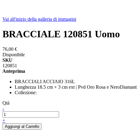
Vai all'inizio della galleria di immagini
BRACCIALE 120851 Uomo
76,00 €
Disponibile
SKU
120851
Anteprima
BRACCIALI ACCIAIO 316L
Lunghezza 18.5 cm + 3 cm ext | Pvd Oro Rosa e NeroDiamanti 
Collezione:
Qtà
-
+
Aggiungi al Carrello