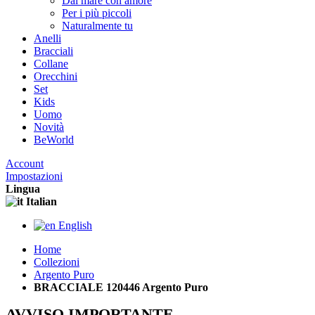
Dal mare con amore
Per i più piccoli
Naturalmente tu
Anelli
Bracciali
Collane
Orecchini
Set
Kids
Uomo
Novità
BeWorld
Account
Impostazioni
Lingua
Italian
English
Home
Collezioni
Argento Puro
BRACCIALE 120446 Argento Puro
AVVISO IMPORTANTE