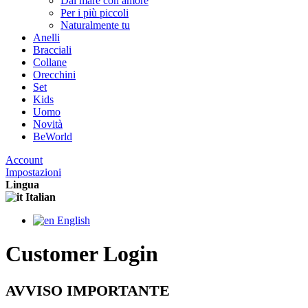
Dal mare con amore
Per i più piccoli
Naturalmente tu
Anelli
Bracciali
Collane
Orecchini
Set
Kids
Uomo
Novità
BeWorld
Account
Impostazioni
Lingua
Italian
English
Customer Login
AVVISO IMPORTANTE